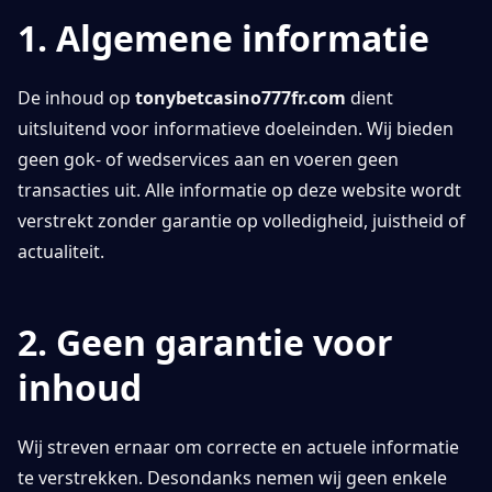
1. Algemene informatie
De inhoud op
tonybetcasino777fr.com
dient
uitsluitend voor informatieve doeleinden. Wij bieden
geen gok- of wedservices aan en voeren geen
transacties uit. Alle informatie op deze website wordt
verstrekt zonder garantie op volledigheid, juistheid of
actualiteit.
2. Geen garantie voor
inhoud
Wij streven ernaar om correcte en actuele informatie
te verstrekken. Desondanks nemen wij geen enkele