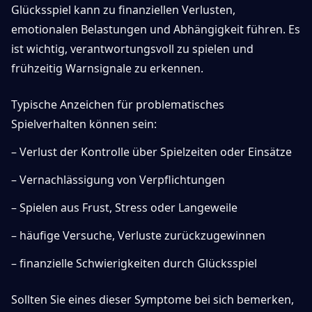
Glücksspiel kann zu finanziellen Verlusten,
emotionalen Belastungen und Abhängigkeit führen. Es
ist wichtig, verantwortungsvoll zu spielen und
frühzeitig Warnsignale zu erkennen.
Typische Anzeichen für problematisches
Spielverhalten können sein:
– Verlust der Kontrolle über Spielzeiten oder Einsätze
– Vernachlässigung von Verpflichtungen
– Spielen aus Frust, Stress oder Langeweile
– häufige Versuche, Verluste zurückzugewinnen
– finanzielle Schwierigkeiten durch Glücksspiel
Sollten Sie eines dieser Symptome bei sich bemerken,