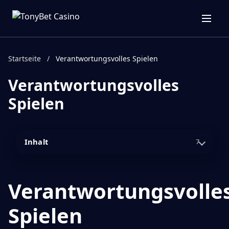
Startseite
/
Verantwortungsvolles Spielen
Verantwortungsvolles
Spielen
Inhalt
7
Verantwortungsvolle
Spielen