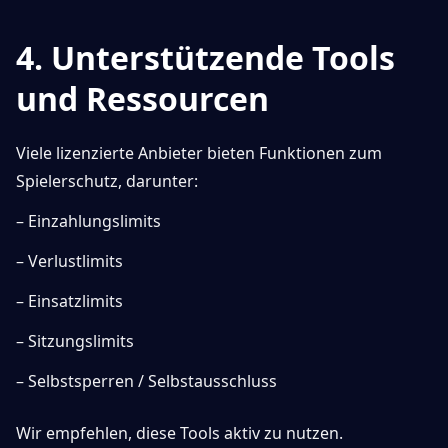
4. Unterstützende Tools
und Ressourcen
Viele lizenzierte Anbieter bieten Funktionen zum
Spielerschutz, darunter:
– Einzahlungslimits
– Verlustlimits
– Einsatzlimits
– Sitzungslimits
– Selbstsperren / Selbst­ausschluss
Wir empfehlen, diese Tools aktiv zu nutzen.