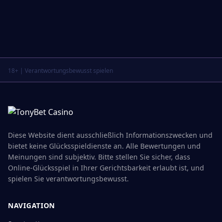
18+ | Verantwortungsbewusst spielen
Diese Website dient ausschließlich Informationszwecken und
bietet keine Glücksspieldienste an. Alle Bewertungen und
Meinungen sind subjektiv. Bitte stellen Sie sicher, dass
Online-Glücksspiel in Ihrer Gerichtsbarkeit erlaubt ist, und
spielen Sie verantwortungsbewusst.
NAVIGATION